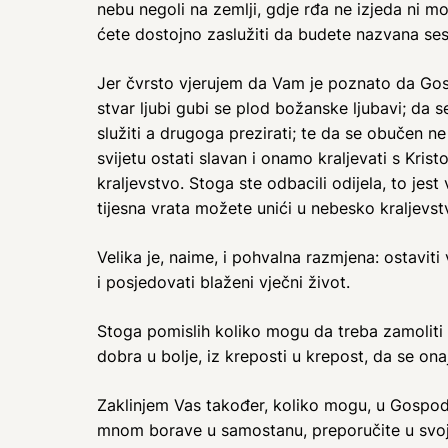
nebu negoli na zemlji, gdje rđa ne izjeda ni mo
ćete dostojno zaslužiti da budete nazvana ses
Jer čvrsto vjerujem da Vam je poznato da Gos
stvar ljubi gubi se plod božanske ljubavi; da se
služiti a drugoga prezirati; te da se obučen ne
svijetu ostati slavan i onamo kraljevati s Kris
kraljevstvo. Stoga ste odbacili odijela, to je
tijesna vrata možete unići u nebesko kraljevst
Velika je, naime, i pohvalna razmjena: ostaviti
i posjedovati blaženi vječni život.
Stoga pomislih koliko mogu da treba zamoliti u 
dobra u bolje, iz kreposti u krepost, da se o
Zaklinjem Vas također, koliko mogu, u Gospod
mnom borave u samostanu, preporučite u svoj