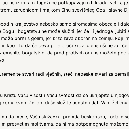
ljac ne izgriza ni lupeži ne potkopavaju niti kradu, velika j
trom, zaručnicom i majkom Sinu svevišnjeg Oca i slavne Dj
podin kraljevstvo nebesko samo siromasima obećaje i daje
 Bogu i bogatstvu ne može služiti, jer će ili jednoga ljubiti
 može boriti s golim, jer brzo biva oboren na zemlju, koji im
tom, kao i to da će deva prije proći kroz iglene uši negoli 
st vremenito bogatstvo, da pred protivnikom ne možete podl
vo.
 vremenite stvari radi vječnih, steći nebeske stvari za zemal
Kristu Vašu visost i Vašu svetost da se ukrijepite u njegovo
naj komu svom željom duše služite udostoji dati Vam željenu
inu da mene, Vašu služavku, premda beskorisnu, i ostale s
im presvetim molitvama, da njima potpomognute možemo zas