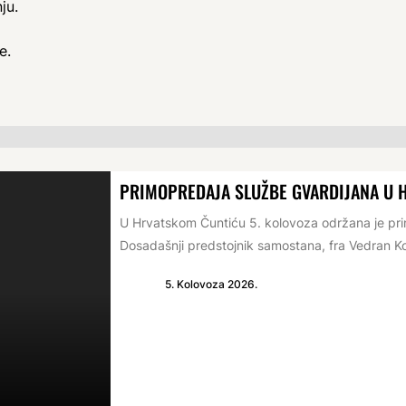
ju.
e.
PRIMOPREDAJA SLUŽBE GVARDIJANA U 
U Hrvatskom Čuntiću 5. kolovoza održana je p
Dosadašnji predstojnik samostana, fra Vedran Ko
5. Kolovoza 2026.