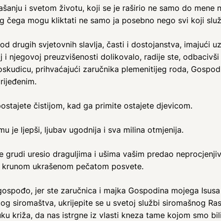
anju i svetom životu, koji se je raširio ne samo do mene n
ega mogu kliktati ne samo ja posebno nego svi koji služe i 
 od drugih svjetovnih slavlja, časti i dostojanstva, imajući 
 i njegovoj preuzvišenosti dolikovalo, radije ste, odbacivš
 oskudicu, prihvaćajući zaručnika plemenitijeg roda, Gospodi
rijeđenim.
postajete čistijom, kad ga primite ostajete djevicom.
u je ljepši, ljubav ugodnija i sva milina otmjenija.
e grudi uresio draguljima i ušima vašim predao neprocjenjiv
nom krunom ukrašenom pečatom posvete.
ospođo, jer ste zaručnica i majka Gospodina mojega Isusa 
g siromaštva, ukrijepite se u svetoj službi siromašnog Ra
ku križa, da nas istrgne iz vlasti kneza tame kojom smo bi