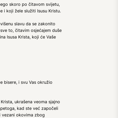
ego skoro po čitavom svijetu,
koji žele služiti Isusu Kristu.
uzvišenu slavu da se zakonito
i sve to, čitavim osjećajem duše
na Isusa Krista, koji će Vaše
e bisere, i svu Vas okružio
Krista, ukrašena veoma sjajno
spetoga, kad ste već započeli
li vezani okovima zbog