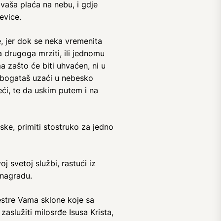
e vaša plaća na nebu, i gdje
evice.
, jer dok se neka vremenita
 a drugoga mrziti, ili jednomu
a zašto će biti uhvaćen, ni u
će bogataš uzaći u nebesko
eći, te da uskim putem i na
jske, primiti stostruko za jedno
j svetoj službi, rastući iz
 nagradu.
estre Vama sklone koje sa
lužiti milosrđe Isusa Krista,