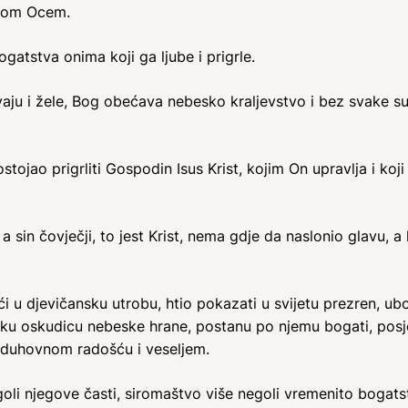
Bogom Ocem.
gatstva onima koji ga ljube i prigrle.
vaju i žele, Bog obećava nebesko kraljevstvo i bez svake su
stojao prigrliti Gospodin Isus Krist, kojim On upravlja i koj
, a sin čovječji, to jest Krist, nema gdje da naslonio glavu,
i u djevičansku utrobu, htio pokazati u svijetu prezren, ubog
iku oskudicu nebeske hrane, postanu po njemu bogati, posj
m duhovnom radošću i veseljem.
goli njegove časti, siromaštvo više negoli vremenito bogatst