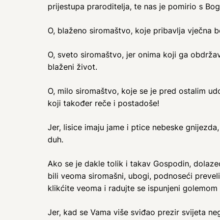
prijestupa praroditelja, te nas je pomirio s 
O, blaženo siromaštvo, koje pribavlja vječna bo
O, sveto siromaštvo, jer onima koji ga obdrža
blaženi život.
O, milo siromaštvo, koje se je pred ostalim udo
koji također reče i postadoše!
Jer, lisice imaju jame i ptice nebeske gnijezda
duh.
Ako se je dakle tolik i takav Gospodin, dolazeć
bili veoma siromašni, ubogi, podnoseći prevel
klikćite veoma i radujte se ispunjeni golemo
Jer, kad se Vama više sviđao prezir svijeta ne