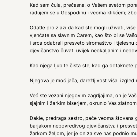
Kad sam čula, prečasna, o Vašem svetom ponaš
radujem se u Gospodinu i veoma klikćem; zbog č
Odatle proizlazi da kad ste mogli uživati, više
vjenčate sa slavnim Carem, kao što bi se Vašoj
i srca odabrali presveto siromaštvo i tjelesnu
djevičanstvo čuvati uvijek neokaljanim i nepov
Kad njega ljubite čista ste, kad ga dotaknete 
Njegova je moć jača, darežljivost viša, izgled m
Već ste vezani njegovim zagrljajima, on je Vaš
sjajnim i žarkim biserjem, okrunio Vas zlat
Dakle, predraga sestro, pače veoma štovana g
barjakom nepovredivog djevičanstva i presveto
žarkom željom, jer je on za sve nas podnio mu