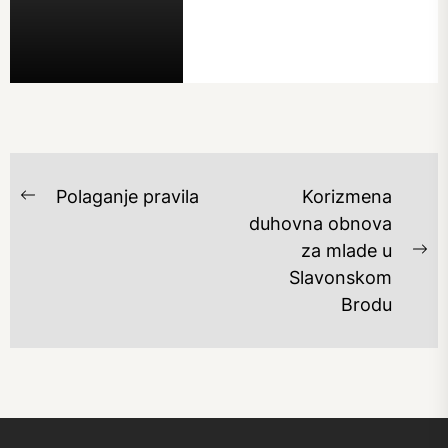
NAVIGACIJA
Polaganje pravila
Korizmena
Previous
OBJAVA
duhovna obnova
post:
za mlade u
Ne
Slavonskom
po
Brodu