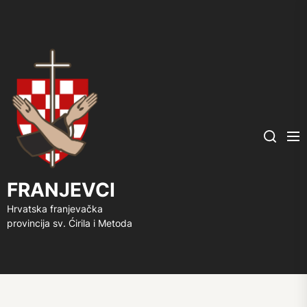
FRANJEVCI
Me
Search
FRANJEVCI
Hrvatska franjevačka
provincija sv. Ćirila i Metoda