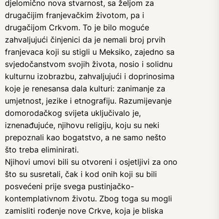
djelomično nova stvarnost, sa željom za
drugačijim franjevačkim životom, pa i
drugačijom Crkvom. To je bilo moguće
zahvaljujući činjenici da je nemali broj prvih
franjevaca koji su stigli u Meksiko, zajedno sa
svjedočanstvom svojih života, nosio i solidnu
kulturnu izobrazbu, zahvaljujući i doprinosima
koje je renesansa dala kulturi: zanimanje za
umjetnost, jezike i etnografiju. Razumijevanje
domorodačkog svijeta uključivalo je,
iznenađujuće, njihovu religiju, koju su neki
prepoznali kao bogatstvo, a ne samo nešto
što treba eliminirati.
Njihovi umovi bili su otvoreni i osjetljivi za ono
što su susretali, čak i kod onih koji su bili
posvećeni prije svega pustinjačko-
kontemplativnom životu. Zbog toga su mogli
zamisliti rođenje nove Crkve, koja je bliska