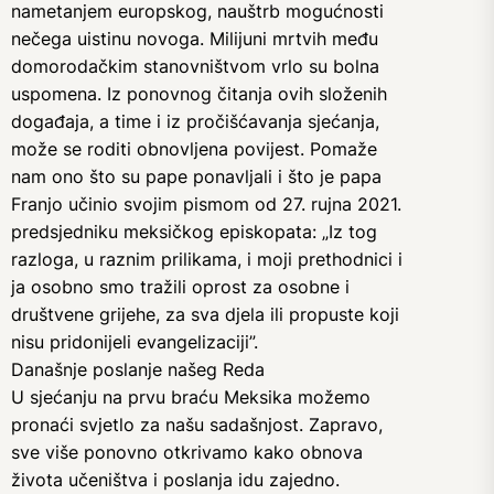
nametanjem europskog, nauštrb mogućnosti
nečega uistinu novoga. Milijuni mrtvih među
domorodačkim stanovništvom vrlo su bolna
uspomena. Iz ponovnog čitanja ovih složenih
događaja, a time i iz pročišćavanja sjećanja,
može se roditi obnovljena povijest. Pomaže
nam ono što su pape ponavljali i što je papa
Franjo učinio svojim pismom od 27. rujna 2021.
predsjedniku meksičkog episkopata: „Iz tog
razloga, u raznim prilikama, i moji prethodnici i
ja osobno smo tražili oprost za osobne i
društvene grijehe, za sva djela ili propuste koji
nisu pridonijeli evangelizaciji”.
Današnje poslanje našeg Reda
U sjećanju na prvu braću Meksika možemo
pronaći svjetlo za našu sadašnjost. Zapravo,
sve više ponovno otkrivamo kako obnova
života učeništva i poslanja idu zajedno.