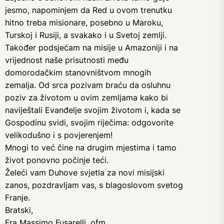
jesmo, napominjem da Red u ovom trenutku
hitno treba misionare, posebno u Maroku,
Turskoj i Rusiji, a svakako i u Svetoj zemlji.
Također podsjećam na misije u Amazoniji i na
vrijednost naše prisutnosti među
domorodačkim stanovništvom mnogih
zemalja. Od srca pozivam braću da osluhnu
poziv za životom u ovim zemljama kako bi
naviještali Evanđelje svojim životom i, kada se
Gospodinu svidi, svojim riječima: odgovorite
velikodušno i s povjerenjem!
Mnogi to već čine na drugim mjestima i tamo
život ponovno počinje teći.
Želeći vam Duhove svjetla za novi misijski
zanos, pozdravljam vas, s blagoslovom svetog
Franje.
Bratski,
Fra Massimo Fusarelli, ofm