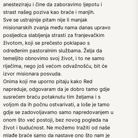
anesteziraju i čine da zaboravimo ljepotu i
strast našeg poziva kao braće i manjih.
Sve se ustrajnije pitam nije li manjak
misionarskih zvanja među nama danas upravo
posljedica slabljenja strasti za franjevačkim
životom, koji se prečesto poklapao s
određenim pastoralnim službama. Želja da
temeljito obnovimo svoj život, i to ne samo
riječima, nego još većom odvažnošću, bit će
izvor misionara posvuda.
Onima koji me uporno pitaju kako Red
napreduje, odgovaram da je dobro tamo gdje
susrećem braću potaknutu tim željama i s
voljom da ih počnu ostvarivati, a loše je tamo
gdje se zadovoljavamo samo napredovanjem u
onom što već postoji, bez novog pogleda na
život i budućnost. Ne možemo tražiti od naše
mlađe braće samo da nastave ono što nam je