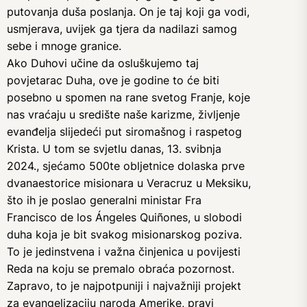
putovanja duša poslanja. On je taj koji ga vodi,
usmjerava, uvijek ga tjera da nadilazi samog
sebe i mnoge granice.
Ako Duhovi učine da osluškujemo taj
povjetarac Duha, ove je godine to će biti
posebno u spomen na rane svetog Franje, koje
nas vraćaju u središte naše karizme, življenje
evanđelja slijedeći put siromašnog i raspetog
Krista. U tom se svjetlu danas, 13. svibnja
2024., sjećamo 500te obljetnice dolaska prve
dvanaestorice misionara u Veracruz u Meksiku,
što ih je poslao generalni ministar Fra
Francisco de los Ángeles Quiñones, u slobodi
duha koja je bit svakog misionarskog poziva.
To je jedinstvena i važna činjenica u povijesti
Reda na koju se premalo obraća pozornost.
Zapravo, to je najpotpuniji i najvažniji projekt
za evangelizaciju naroda Amerike, pravi