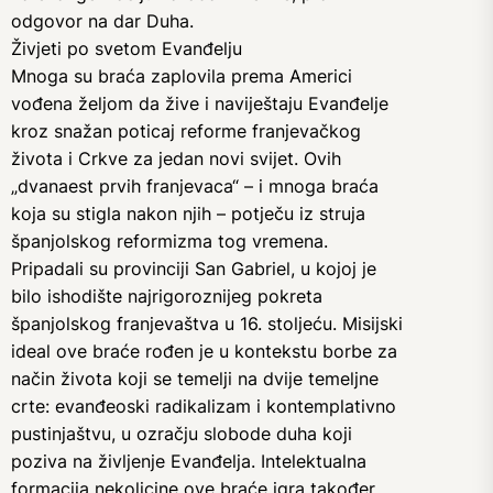
odgovor na dar Duha.
Živjeti po svetom Evanđelju
Mnoga su braća zaplovila prema Americi
vođena željom da žive i naviještaju Evanđelje
kroz snažan poticaj reforme franjevačkog
života i Crkve za jedan novi svijet. Ovih
„dvanaest prvih franjevaca“ – i mnoga braća
koja su stigla nakon njih – potječu iz struja
španjolskog reformizma tog vremena.
Pripadali su provinciji San Gabriel, u kojoj je
bilo ishodište najrigoroznijeg pokreta
španjolskog franjevaštva u 16. stoljeću. Misijski
ideal ove braće rođen je u kontekstu borbe za
način života koji se temelji na dvije temeljne
crte: evanđeoski radikalizam i kontemplativno
pustinjaštvu, u ozračju slobode duha koji
poziva na življenje Evanđelja. Intelektualna
formacija nekolicine ove braće igra također