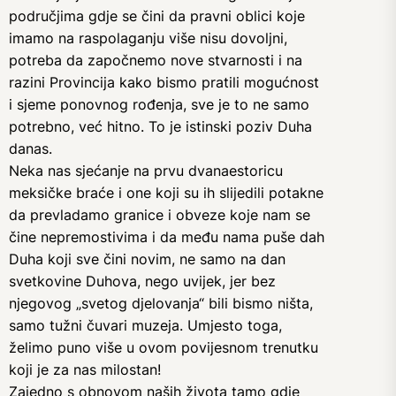
područjima gdje se čini da pravni oblici koje
imamo na raspolaganju više nisu dovoljni,
potreba da započnemo nove stvarnosti i na
razini Provincija kako bismo pratili mogućnost
i sjeme ponovnog rođenja, sve je to ne samo
potrebno, već hitno. To je istinski poziv Duha
danas.
Neka nas sjećanje na prvu dvanaestoricu
meksičke braće i one koji su ih slijedili potakne
da prevladamo granice i obveze koje nam se
čine nepremostivima i da među nama puše dah
Duha koji sve čini novim, ne samo na dan
svetkovine Duhova, nego uvijek, jer bez
njegovog „svetog djelovanja“ bili bismo ništa,
samo tužni čuvari muzeja. Umjesto toga,
želimo puno više u ovom povijesnom trenutku
koji je za nas milostan!
Zajedno s obnovom naših života tamo gdje