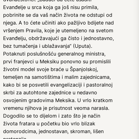
Evanđelje u srca koja ga još nisu primila,
pobrinite se da vaš način života ne odstupi od
njega. A to ćete učiniti ako pažljivo bdijete nad
vršenjem Pravila, koje je utemeljeno na svetom
Evanđelju, obdržavajući ga čisto i jednostavno,
bez tumačenja i ublažavanja“ (Uputa).
Potaknuti poslušnošću generalnog ministra,
prvi franjevci u Meksiku ponovno su promislili
životni model svoje braće u Španjolskoj,
temeljen na samotištima i malim zajednicama,
kako bi se posvetili evangelizaciji i pastoralnoj
skrbi za autohtone zajednice u nedavno
osvojenim gradovima Meksika. U vrlo kratkom
vremenu njihova je prisutnost veoma narasla.
Dogodilo se to dijelom i zato što je način
života fratara u početku bio vrlo blizak
domorodcima, jednostavan, skroman, lišen