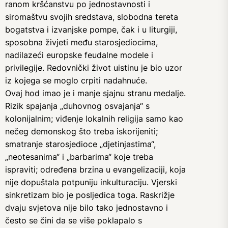
ranom kršćanstvu po jednostavnosti i
siromaštvu svojih sredstava, slobodna tereta
bogatstva i izvanjske pompe, čak i u liturgiji,
sposobna živjeti među starosjediocima,
nadilazeći europske feudalne modele i
privilegije. Redovnički život uistinu je bio uzor
iz kojega se moglo crpiti nadahnuće.
Ovaj hod imao je i manje sjajnu stranu medalje.
Rizik spajanja „duhovnog osvajanja“ s
kolonijalnim; viđenje lokalnih religija samo kao
nečeg demonskog što treba iskorijeniti;
smatranje starosjedioce „djetinjastima“,
„neotesanima“ i „barbarima“ koje treba
ispraviti; određena brzina u evangelizaciji, koja
nije dopuštala potpuniju inkulturaciju. Vjerski
sinkretizam bio je posljedica toga. Raskrižje
dvaju svjetova nije bilo tako jednostavno i
često se čini da se više poklapalo s