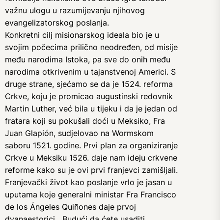
važnu ulogu u razumijevanju njihovog
evangelizatorskog poslanja.
Konkretni cilj misionarskog ideala bio je u
svojim počecima prilično neodređen, od misije
među narodima Istoka, pa sve do onih među
narodima otkrivenim u tajanstvenoj Americi. S
druge strane, sjećamo se da je 1524. reforma
Crkve, koju je promicao augustinski redovnik
Martin Luther, već bila u tijeku i da je jedan od
fratara koji su pokušali doći u Meksiko, Fra
Juan Glapión, sudjelovao na Wormskom
saboru 1521. godine. Prvi plan za organiziranje
Crkve u Meksiku 1526. daje nam ideju crkvene
reforme kako su je ovi prvi franjevci zamišljali.
Franjevački život kao poslanje vrlo je jasan u
uputama koje generalni ministar Fra Francisco
de los Ángeles Quiñones daje prvoj
dvanaestorici. „Budući da ćete usaditi