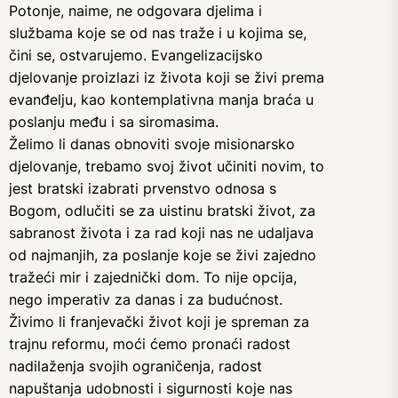
Potonje, naime, ne odgovara djelima i
službama koje se od nas traže i u kojima se,
čini se, ostvarujemo. Evangelizacijsko
djelovanje proizlazi iz života koji se živi prema
evanđelju, kao kontemplativna manja braća u
poslanju među i sa siromasima.
Želimo li danas obnoviti svoje misionarsko
djelovanje, trebamo svoj život učiniti novim, to
jest bratski izabrati prvenstvo odnosa s
Bogom, odlučiti se za uistinu bratski život, za
sabranost života i za rad koji nas ne udaljava
od najmanjih, za poslanje koje se živi zajedno
tražeći mir i zajednički dom. To nije opcija,
nego imperativ za danas i za budućnost.
Živimo li franjevački život koji je spreman za
trajnu reformu, moći ćemo pronaći radost
nadilaženja svojih ograničenja, radost
napuštanja udobnosti i sigurnosti koje nas