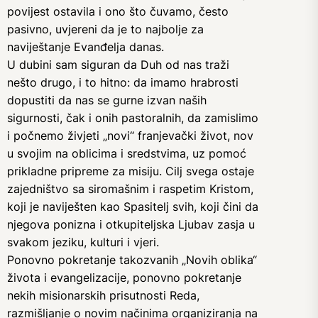
povijest ostavila i ono što čuvamo, često
pasivno, uvjereni da je to najbolje za
naviještanje Evanđelja danas.
U dubini sam siguran da Duh od nas traži
nešto drugo, i to hitno: da imamo hrabrosti
dopustiti da nas se gurne izvan naših
sigurnosti, čak i onih pastoralnih, da zamislimo
i počnemo živjeti „novi“ franjevački život, nov
u svojim na oblicima i sredstvima, uz pomoć
prikladne pripreme za misiju. Cilj svega ostaje
zajedništvo sa siromašnim i raspetim Kristom,
koji je naviješten kao Spasitelj svih, koji čini da
njegova ponizna i otkupiteljska Ljubav zasja u
svakom jeziku, kulturi i vjeri.
Ponovno pokretanje takozvanih „Novih oblika“
života i evangelizacije, ponovno pokretanje
nekih misionarskih prisutnosti Reda,
razmišljanje o novim načinima organiziranja na