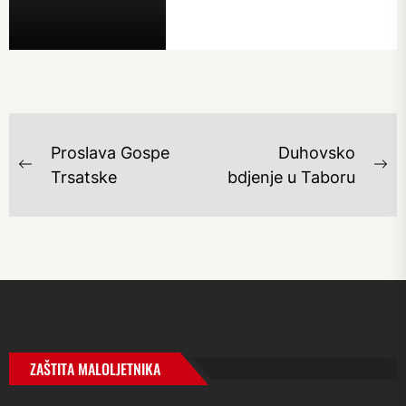
NAVIGACIJA
Proslava Gospe
Duhovsko
OBJAVA
Previous
Ne
Trsatske
bdjenje u Taboru
post:
po
ZAŠTITA MALOLJETNIKA