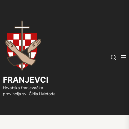
FRANJEVCI
Me
Search
FRANJEVCI
Hrvatska franjevačka
provincija sv. Ćirila i Metoda