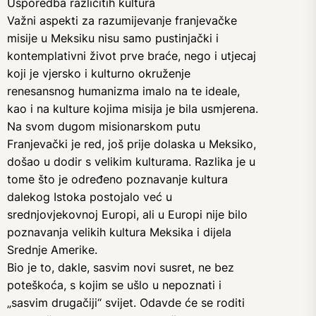
Usporedba različitih kultura
Važni aspekti za razumijevanje franjevačke
misije u Meksiku nisu samo pustinjački i
kontemplativni život prve braće, nego i utjecaj
koji je vjersko i kulturno okruženje
renesansnog humanizma imalo na te ideale,
kao i na kulture kojima misija je bila usmjerena.
Na svom dugom misionarskom putu
Franjevački je red, još prije dolaska u Meksiko,
došao u dodir s velikim kulturama. Razlika je u
tome što je određeno poznavanje kultura
dalekog Istoka postojalo već u
srednjovjekovnoj Europi, ali u Europi nije bilo
poznavanja velikih kultura Meksika i dijela
Srednje Amerike.
Bio je to, dakle, sasvim novi susret, ne bez
poteškoća, s kojim se ušlo u nepoznati i
„sasvim drugačiji“ svijet. Odavde će se roditi