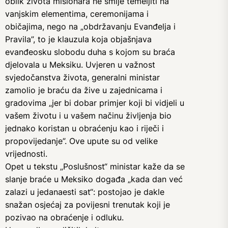
oblik života misionara ne smije temeljiti na
vanjskim elementima, ceremonijama i
običajima, nego na „obdržavanju Evanđelja i
Pravila”, to je klauzula koja objašnjava
evanđeosku slobodu duha s kojom su braća
djelovala u Meksiku. Uvjeren u važnost
svjedočanstva života, generalni ministar
zamolio je braću da žive u zajednicama i
gradovima „jer bi dobar primjer koji bi vidjeli u
vašem životu i u vašem načinu življenja bio
jednako koristan u obraćenju kao i riječi i
propovijedanje”. Ove upute su od velike
vrijednosti.
Opet u tekstu „Poslušnost“ ministar kaže da se
slanje braće u Meksiko događa „kada dan već
zalazi u jedanaesti sat“: postojao je dakle
snažan osjećaj za povijesni trenutak koji je
pozivao na obraćenje i odluku.