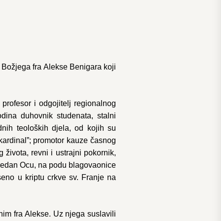
 Božjega fra Alekse Benigara koji
profesor i odgojitelj regionalnog
dina duhovnik studenata, stalni
dnih teoloških djela, od kojih su
 kardinal”; promotor kauze časnog
ivota, revni i ustrajni pokornik,
 predan Ocu, na podu blagovaonice
eno u kriptu crkve sv. Franje na
im fra Alekse. Uz njega suslavili