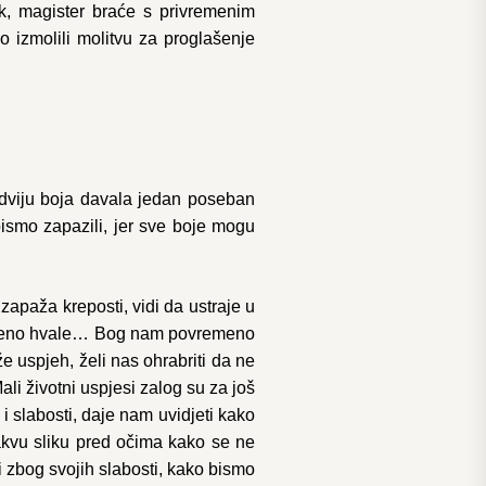
Vuk, magister braće s privremenim
o izmolili molitvu za proglašenje
o dviju boja davala jedan poseban
bismo zapazili, jer sve boje mogu
zapaža kreposti, vidi da ustraje u
 iskreno hvale… Bog nam povremeno
 uspjeh, želi nas ohrabriti da ne
i životni uspjesi zalog su za još
 slabosti, daje nam uvidjeti kako
takvu sliku pred očima kako se ne
 zbog svojih slabosti, kako bismo