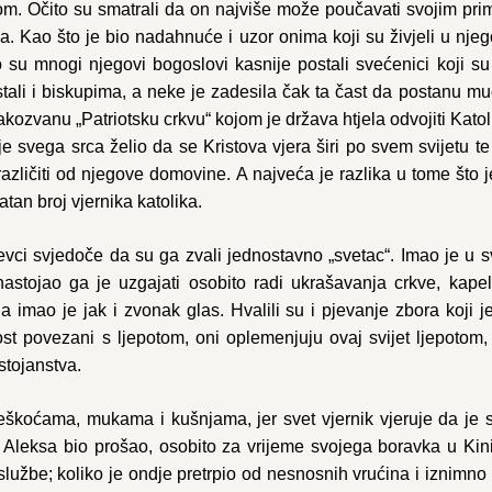
. Očito su smatrali da on najviše može poučavati svojim primj
. Kao što je bio nadahnuće i uzor onima koji su živjeli u njego
u mnogi njegovi bogoslovi kasnije postali svećenici koji su
stali i biskupima, a neke je zadesila čak ta čast da postanu mu
takozvanu „Patriotsku crkvu“ kojom je država htjela odvojiti Kato
 je svega srca želio da se Kristova vjera širi po svem svijetu t
različiti od njegove domovine. A najveća je razlika u tome što j
atan broj vjernika katolika.
ci svjedoče da su ga zvali jednostavno „svetac“. Imao je u s
nastojao ga je uzgajati osobito radi ukrašavanja crkve, kape
 imao je jak i zvonak glas. Hvalili su i pjevanje zbora koji j
st povezani s ljepotom, oni oplemenjuju ovaj svijet ljepotom
ostojanstva.
 teškoćama, mukama i kušnjama, jer svet vjernik vjeruje da je
Aleksa bio prošao, osobito za vrijeme svojega boravka u Kini.
službe; koliko je ondje pretrpio od nesnosnih vrućina i iznimno 