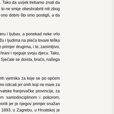
. Tako da uvijek trebamo znati da
 to ne smije obeshrabriti niti zbog
 ono dobro što smo postigli, a da
jeru i ljubav, a ponekad neke vrlo
ežu i ljudima na pleća tovare teška
 primjer drugima, i to, zanimljivo,
hrani i njeguje svoju djecu. Tako,
 Sjećate se doista, braćo, našega
brih vjernika za koje se po općem
 isticati jer onih koji ne mare za
vatske franjevačke provincije, za
om samodisciplinom i pokorom,
riti jer je njegov primjer snažan
 1893. u Zagrebu, u Hrvatskoj je