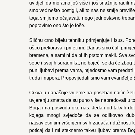
uvidjeli da moramo još više i još snažnije radit
smo već nešto postigli, ali to nas ne smije previše
toga smijemo očajavati, nego jednostavno trebamo
popravimo ono što je loše.
Sličnu crno bijelu tehniku primjenjuje i Isus. Po
oštro prekorava i prijeti im. Danas smo čuli primj
bremena, a sami ni da bi ih prstom makli. Sva svoj
sebe i svojih suradnika, ne bojeći se da će zbog 
puni ljubavi prema vama, htjedosmo vam predati n
truda i napora. Propovijedali smo vam evanđelje Bo
Crkva u današnje vrijeme na poseban način želi v
uvjerenju smatra da su puno više napredovali u to
Boga ima posvuda oko nas. Jedan od takvih dobri
kojega mnogi svjedoče da se odlikovao dubo
najsavjesnijim vršenjem svih zadaća i dužnosti k
poticaj da i mi steknemo takvu ljubav prema Bo