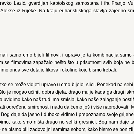
a Zdravko Lazić, gvardijan kaptolskog samostana i fra Franjo 
a Alekse iz Rijeke. Na kraju euharistijskoga slavlja zajedno sm
mali samo crno bijeli filmovi, i upravo je ta kombinacija sam
m se filmovima zapažalo nešto što u prisutnosti svih boja ne 
mo onda sve detalje likova i okoline koje bismo trebali.
o se može vidjeti upravo u crno-bijeloj slici. Ponekad na sebi 
 je što je mogao učiniti dobra djela, drago mu je kada ga drugi
a uvidimo kako naš trud ima smisla, kako naše zalaganje postiže
i određenu smirenost i nadu da ćemo još i više napredovati. Mal
og daje da jasno i duboko vidimo i prepoznamo svoje grijehe i
ubimo, kako smo ništa drugo no veliki grešnici. Bog nam daje 
o ne bismo bili zadovoljni samima sobom, kako bismo se ponizili