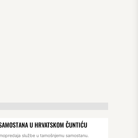
 SAMOSTANA U HRVATSKOM ČUNTIĆU
rimopredaja službe u tamošnjemu samostanu.