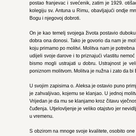
postao franjevac i svećenik, zatim je 1929. oti
kolegiju sv. Antuna u Rimu, obavljajući ondje m
Bogu i njegovoj dobroti.
On je kao temelj svojega života postavio duboku
dobra ona donosi. Tako je govorio da nam je mol
koju primamo po molitvi. Molitva nam je potrebna
udijeli svoje darove i to priznajući vlastitu nem
bismo mogli ustrajati u dobru. Ustrajnost je ve
poniznom molitvom. Molitva je nužna i zato da bi 
U svojim zapisima o. Aleksa je ostavio puno prim
je zahvaljivao, kojemu se klanjao. U jednoj molitv
Vrijedan je da mu se klanjamo kroz čitavu vječnos
čuđenja. Utjelovljenje je veliko otajstvo jer nevi
u vremenu.
S obzirom na mnoge svoje kvalitete, osobito one 