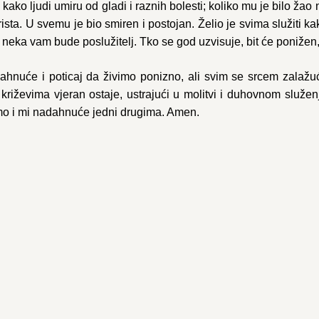
kako ljudi umiru od gladi i raznih bolesti; koliko mu je bilo žao
ista. U svemu je bio smiren i postojan. Želio je svima služiti 
eka vam bude poslužitelj. Tko se god uzvisuje, bit će ponižen, 
hnuće i poticaj da živimo ponizno, ali svim se srcem zalažući
križevima vjeran ostaje, ustrajući u molitvi i duhovnom služe
mo i mi nadahnuće jedni drugima. Amen.