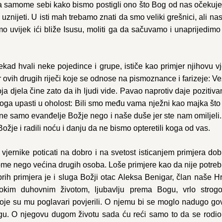
i na samome sebi kako bismo postigli ono što Bog od nas očekuje
 uznijeti. U isti mah trebamo znati da smo veliki grešnici, ali nas
 uvijek ići bliže Isusu, moliti ga da sačuvamo i unaprijedimo
nekad hvali neke pojedince i grupe, ističe kao primjer njihovu v
er ovih drugih riječi koje se odnose na pismoznance i farizeje: V
a djela čine zato da ih ljudi vide. Pavao naprotiv daje pozitivan
toga upasti u oholost: Bili smo među vama nježni kao majka što 
e samo evanđelje Božje nego i naše duše jer ste nam omiljeli.
žje i radili noću i danju da ne bismo opteretili koga od vas.
jernike poticati na dobro i na svetost isticanjem primjera do
me nego većina drugih osoba. Loše primjere kao da nije potrebno
h primjera je i sluga Božji otac Aleksa Benigar, član naše Hr
kim duhovnim životom, ljubavlju prema Bogu, vrlo strog
oje su mu poglavari povjerili. O njemu bi se moglo nadugo govo
gu. O njegovu dugom životu sada ću reći samo to da se rodio