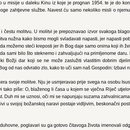
šao u misije u daleku Kinu iz koje je prognan 1954. te je do 
noge zahtjevne službe. Navest ću samo nekoliko misli o njemu 
 i čestu molitvu. U molitvi je prepoznavao izvor svakoga blag
itva nužna kako bismo mogli svladavati napasti, jer napasti p
 da možemo steći kreposti jer ih Bog daje samo onima koji ih ž
oć da sami bilo što steknemo i zahvaljujući na primljenome daru
liki Božji dar koji se ne može zaslužiti vlastitim dobrim dje
Bog od nas odvratio zlo, kako to uči sam naš Gospodin: Izbavi n
jera svoje molitve. Nju je usmjeravao prije svega na osobu Isus
i tako piše: O, blaženog li časa u kojem se vječna Riječ utjelov
t. Duh mi se uznosi, oči mi se napunjaju suzama zahvalnicama, s
dljivi u svojoj božanskoj naravi postaje vidljivim, beskonačni po
duhovne, poglavari su ga gotovo čitavoga života imenovali odg