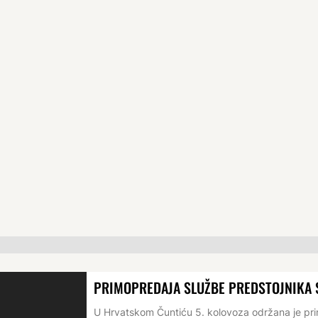
PRIMOPREDAJA SLUŽBE PREDSTOJNIKA
U Hrvatskom Čuntiću 5. kolovoza održana je p