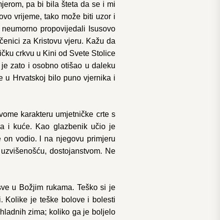
erom, pa bi bila šteta da se i mi
vo vrijeme, tako može biti uzor i
 neumorno propovijedali Isusovo
čenici za Kristovu vjeru. Kažu da
ličku crkvu u Kini od Svete Stolice
e je zato i osobno otišao u daleku
e u Hrvatskoj bilo puno vjernika i
vome karakteru umjetničke crte s
la i kuće. Kao glazbenik učio je
e on vodio. I na njegovu primjeru
, uzvišenošću, dostojanstvom. Ne
 sve u Božjim rukama. Teško si je
 Kolike je teške bolove i bolesti
hladnih zima; koliko ga je boljelo