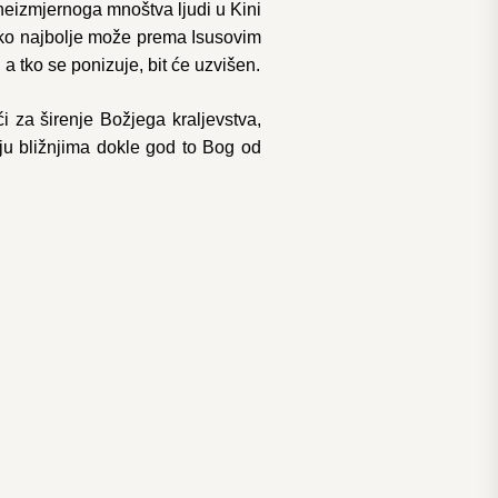
 neizmjernoga mnoštva ljudi u Kini
kako najbolje može prema Isusovim
a tko se ponizuje, bit će uzvišen.
 za širenje Božjega kraljevstva,
nju bližnjima dokle god to Bog od