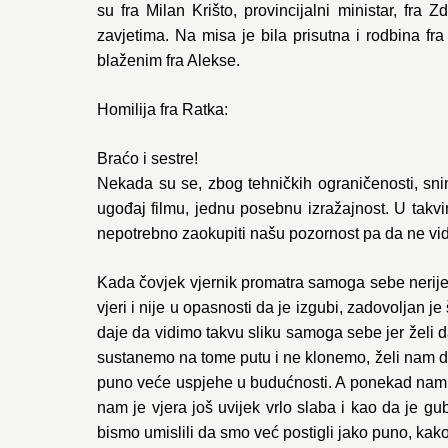
su fra Milan Krišto, provincijalni ministar, fr
zavjetima. Na misa je bila prisutna i rodbina fr
blaženim fra Alekse.
Homilija fra Ratka:
Braćo i sestre!
Nekada su se, zbog tehničkih ograničenosti, sni
ugođaj filmu, jednu posebnu izražajnost. U takvi
nepotrebno zaokupiti našu pozornost pa da ne vidi
Kada čovjek vjernik promatra samoga sebe nerijetk
vjeri i nije u opasnosti da je izgubi, zadovoljan
daje da vidimo takvu sliku samoga sebe jer želi d
sustanemo na tome putu i ne klonemo, želi nam dat
puno veće uspjehe u budućnosti. A ponekad nam B
nam je vjera još uvijek vrlo slaba i kao da je g
bismo umislili da smo već postigli jako puno, kak