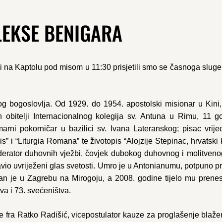
LEKSE BENIGARA
vi na Kaptolu pod misom u 11:30 prisjetili smo se časnoga sluge
g bogoslovlja. Od 1929. do 1954. apostolski misionar u Kini, 
obitelji Internacionalnog kolegija sv. Antuna u Rimu, 11 go
arni pokorničar u bazilici sv. Ivana Lateranskog; pisac vrije
” i “Liturgia Romana” te životopis “Alojzije Stepinac, hrvatski
rator duhovnih vježbi, čovjek dubokog duhovnog i molitvenog ž
tavio uvriježeni glas svetosti. Umro je u Antonianumu, potpuno
n je u Zagrebu na Mirogoju, a 2008. godine tijelo mu prenes
va i 73. svećeništva.
fra Ratko Radišić, vicepostulator kauze za proglašenje blažen