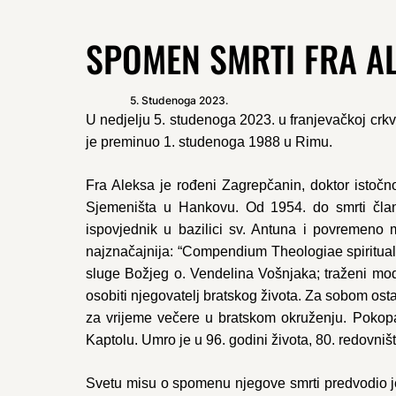
SPOMEN SMRTI FRA A
5. Studenoga 2023.
U nedjelju 5. studenoga 2023. u franjevačkoj crk
je preminuo 1. studenoga 1988 u Rimu.
Fra Aleksa je rođeni Zagrepčanin, doktor istočno
Sjemeništa u Hankovu. Od 1954. do smrti član 
ispovjednik u bazilici sv. Antuna i povremeno m
najznačajnija: “Compendium Theologiae spiritualis
sluge Božjeg o. Vendelina Vošnjaka; traženi mode
osobiti njegovatelj bratskog života. Za sobom os
za vrijeme večere u bratskom okruženju. Pokopa
Kaptolu. Umro je u 96. godini života, 80. redovništ
Svetu misu o spomenu njegove smrti predvodio je 