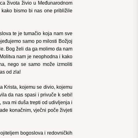
konca života živio u Međunarodnom
kako bismo bi nas one približile
oslova te je tumačio koja nam sve
objeđujemo samo po milosti Božjoj
ele. Bog želi da ga molimo da nam
. Molitva nam je neophodna i kako
lima, nego se samo može izmoliti
as od zla!
a Krista, kojemu se divio, kojemu
ila da nas spasi i privuče k sebi!
va mi duša trepti od udivljenja i
stade konačnim, vječni poče živjeti
ojiteljem bogoslova i redovničkih