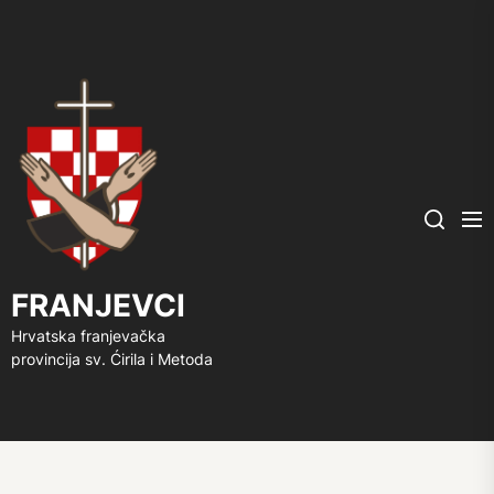
FRANJEVCI
Me
Search
FRANJEVCI
Hrvatska franjevačka
provincija sv. Ćirila i Metoda