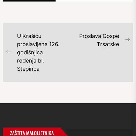
NAVIGACIJA
U Krašiću
Proslava Gospe
OBJAVA
Ne
proslavljena 126.
Trsatske
po
godišnjica
Previous
rođenja bl.
post:
Stepinca
ZAŠTITA MALOLJETNIKA