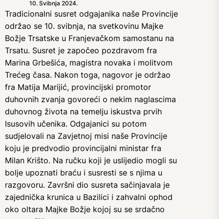
10. Svibnja 2024.
Tradicionalni susret odgajanika naše Provincije
održao se 10. svibnja, na svetkovinu Majke
Božje Trsatske u Franjevačkom samostanu na
Trsatu. Susret je započeo pozdravom fra
Marina Grbešića, magistra novaka i molitvom
Trećeg časa. Nakon toga, nagovor je održao
fra Matija Marijić, provincijski promotor
duhovnih zvanja govoreći o nekim naglascima
duhovnog života na temelju iskustva prvih
Isusovih učenika. Odgajanici su potom
sudjelovali na Zavjetnoj misi naše Provincije
koju je predvodio provincijalni ministar fra
Milan Krišto. Na ručku koji je uslijedio mogli su
bolje upoznati braću i susresti se s njima u
razgovoru. Završni dio susreta sačinjavala je
zajednička krunica u Bazilici i zahvalni ophod
oko oltara Majke Božje kojoj su se srdačno