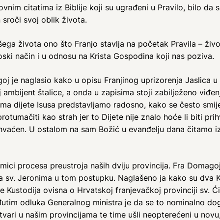
slovnim citatima iz Biblije koji su ugrađeni u Pravilo, bilo da 
sroči svoj oblik života.
ega života ono što Franjo stavlja na početak Pravila – živo
eoski način i u odnosu na Krista Gospodina koji nas poziva.
 je naglasio kako u opisu Franjinog uprizorenja Jaslica u 
j ambijent štalice, a onda u zapisima stoji zabilježeno viđe
ama dijete Isusa predstavljamo radosno, kako se često smiješ
otumačiti kao strah jer to Dijete nije znalo hoće li biti pri
)prihvaćen. U ostalom na sam Božić u evanđelju dana čitamo 
ici procesa preustroja naših dviju provincija. Fra Domagoj i
ja sv. Jeronima u tom postupku. Naglašeno ja kako su dva K
 Kustodija ovisna o Hrvatskoj franjevačkoj provinciji sv. Ć
međutim odluka Generalnog ministra je da se to nominalno 
 stvari u našim provincijama te time ušli neopterećeni u novu