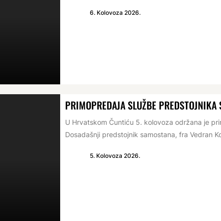
6. Kolovoza 2026.
PRIMOPREDAJA SLUŽBE PREDSTOJNIKA
U Hrvatskom Čuntiću 5. kolovoza održana je p
Dosadašnji predstojnik samostana, fra Vedran Ko
5. Kolovoza 2026.