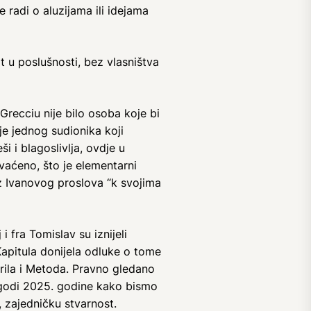
se radi o aluzijama ili idejama
t u poslušnosti, bez vlasništva
Grecciu nije bilo osoba koje bi
nje jednog sudionika koji
i i blagoslivlja, ovdje u
hvaćeno, što je elementarni
iz Ivanovog proslova “k svojima
 fra Tomislav su iznijeli
apitula donijela odluke o tome
irila i Metoda. Pravno gledano
dogodi 2025. godine kako bismo
, zajedničku stvarnost.