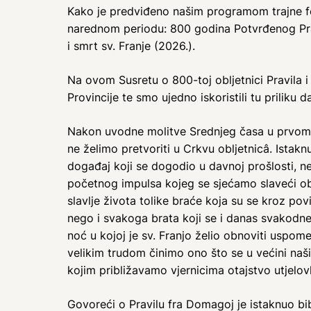
Kako je predviđeno našim programom trajne fo
narednom periodu: 800 godina Potvrđenog Pravi
i smrt sv. Franje (2026.).
Na ovom Susretu o 800-toj obljetnici Pravila 
Provincije te smo ujedno iskoristili tu priliku
Nakon uvodne molitve Srednjeg časa u prvom di
ne želimo pretvoriti u Crkvu obljetnicâ. Ista
događaj koji se dogodio u davnoj prošlosti, ne
početnog impulsa kojeg se sjećamo slaveći oblj
slavlje života tolike braće koja su se kroz povi
nego i svakoga brata koji se i danas svakodnev
noć u kojoj je sv. Franjo želio obnoviti uspomen
velikim trudom činimo ono što se u većini naši
kojim približavamo vjernicima otajstvo utjelov
Govoreći o Pravilu fra Domagoj je istaknuo bib