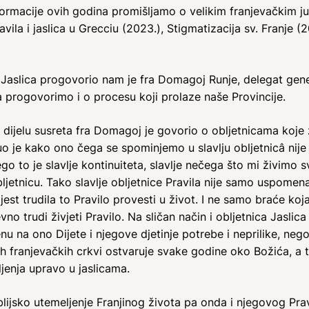
rmacije ovih godina promišljamo o velikim franjevačkim ju
la i jaslica u Grecciu (2023.), Stigmatizacija sv. Franje (
i Jaslica progovorio nam je fra Domagoj Runje, delegat gene
 da progovorimo i o procesu koji prolaze naše Provincije.
jelu susreta fra Domagoj je govorio o obljetnicama koje že
knuo je kako ono čega se spominjemo u slavlju obljetnicâ n
go to je slavlje kontinuiteta, slavlje nečega što mi živimo
etnicu. Tako slavlje obljetnice Pravila nije samo uspomena
jest trudila to Pravilo provesti u život. I ne samo braće koja
no trudi živjeti Pravilo. Na sličan način i obljetnica Jasl
u na ono Dijete i njegove djetinje potrebe i neprilike, nego 
h franjevačkih crkvi ostvaruje svake godine oko Božića, a t
ljenja upravo u jaslicama.
lijsko utemeljenje Franjinog života pa onda i njegovog Prav