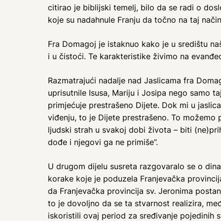
citirao je biblijski temelj, bilo da se radi o do
koje su nadahnule Franju da točno na taj način 
Fra Domagoj je istaknuo kako je u središtu naš
i u čistoći. Te karakteristike živimo na evanđ
Razmatrajući nadalje nad Jaslicama fra Domagoj
uprisutnile Isusa, Mariju i Josipa nego samo ta
primjećuje prestrašeno Dijete. Dok mi u jaslic
viđenju, to je Dijete prestrašeno. To možemo pr
ljudski strah u svakoj dobi života – biti (ne
dođe i njegovi ga ne primiše”.
U drugom dijelu susreta razgovaralo se o dinam
korake koje je poduzela Franjevačka provinci
da Franjevačka provincija sv. Jeronima postane
to je dovoljno da se ta stvarnost realizira, 
iskoristili ovaj period za sređivanje pojedinih