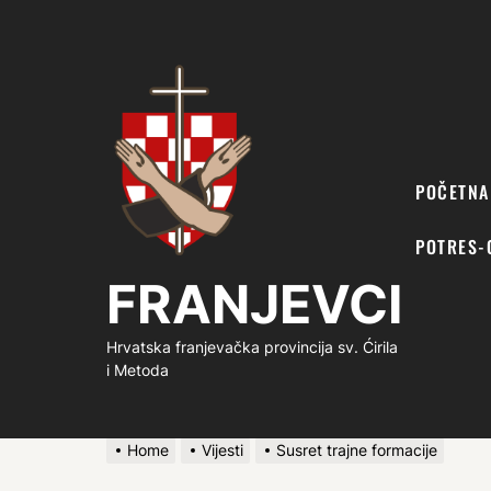
FRANJEVCI
POČETNA
POTRES-
FRANJEVCI
Hrvatska franjevačka provincija sv. Ćirila
i Metoda
Home
Vijesti
Susret trajne formacije