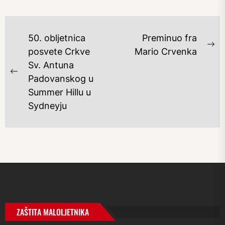
NAVIGACIJA
50. obljetnica
Preminuo fra
OBJAVA
Ne
posvete Crkve
Mario Crvenka
po
Sv. Antuna
Previous
Padovanskog u
post:
Summer Hillu u
Sydneyju
ZAŠTITA MALOLJETNIKA