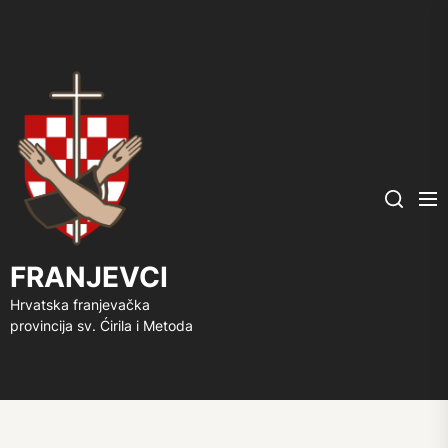
FRANJEVCI
Me
Search
FRANJEVCI
Hrvatska franjevačka
provincija sv. Ćirila i Metoda