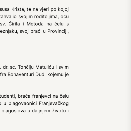
usa Krista, te na vjeri po kojoj
zahvalio svojim roditeljima, ocu
 sv. Ćirila i Metoda na čelu s
znjaku, svoj braći u Provinciji,
 dr. sc. Tončiju Matuliću i svim
fra Bonaventuri Dudi kojemu je
udenti, braća franjevci na čelu
ilo u blagovaonici Franjevačkog
blagoslova u daljnjem životu i