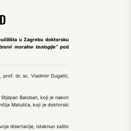
AD
eučilišta u Zagrebu doktorsku
obnovi moralne teologije”
pod
prof. dr. sc. Vladimir Dugalić,
Stjepan Baloban, koji je nakon
čija Matulića, koji je doktorski
oje disertacije, istaknuo zašto