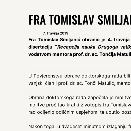
FRA TOMISLAV SMILJ
7. Travnja 2019.
Fra Tomislav Smiljanić obranio je 4. travn
disertaciju “
Recepcija nauka Drugoga vatik
vodstvom mentora prof. dr. sc. Tončija Matuli
U Povjerenstvu obrane doktorskoga rada bili s
vanjski član i prof. dr. sc. Tonči Matulić, mento
Obrana doktorskoga rada započela je molitvom
molitve pročitao kratki životopis fra Tomislava
rad ocijenio odličnim uspjehom, te uputio p
Nakon toga, u dvadeset minutnom izlaganju fra