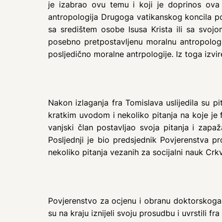
je izabrao ovu temu i koji je doprinos ov
antropologija Drugoga vatikanskog koncila po
sa središtem osobe Isusa Krista ili sa svoj
posebno pretpostavljenu moralnu antropologij
posljedično moralne antrpologije. Iz toga izvire
Nakon izlaganja fra Tomislava uslijedila su pi
kratkim uvodom i nekoliko pitanja na koje je 
vanjski član postavljao svoja pitanja i zapa
Posljednji je bio predsjednik Povjerenstva pr
nekoliko pitanja vezanih za socijalni nauk Crkv
Povjerenstvo za ocjenu i obranu doktorskoga 
su na kraju iznijeli svoju prosudbu i uvrstili f