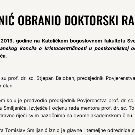
ANIĆ OBRANIO DOKTORSKI R
ja 2019. godine na Katoličkom bogoslovnom fakultetu Sv
anskog koncila o kristocentričnosti u postkoncilskoj 
ća.
u prof. dr. sc. Stjepan Baloban, predsjednik Povjerenstva, 
r član.
 koju je predvodio predsjednik Povjerenstva prof. dr. sc. 
 Smiljanića, izvješće i ocjenu rada mentora prof. dr. sc. Ton
ozdravne riječi svim nazočnima na ovome akademskom činu.
 Tomislav Smiljanić iznio je glavne i temeljne odrednice sv