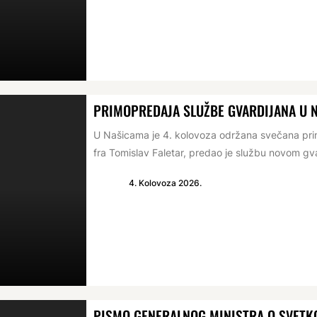
PRIMOPREDAJA SLUŽBE GVARDIJANA U 
U Našicama je 4. kolovoza održana svečana prim
fra Tomislav Faletar, predao je službu novom gva
4. Kolovoza 2026.
PISMO GENERALNOG MINISTRA O SVETKO