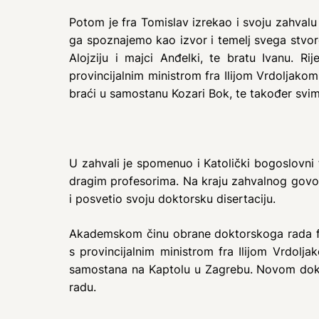
Potom je fra Tomislav izrekao i svoju zahvalu 
ga spoznajemo kao izvor i temelj svega stvoren
Alojziju i majci Anđelki, te bratu Ivanu. Ri
provincijalnim ministrom fra Ilijom Vrdoljakom.
braći u samostanu Kozari Bok, te također svim o
U zahvali je spomenuo i Katolički bogoslovni f
dragim profesorima. Na kraju zahvalnog govor
i posvetio svoju doktorsku disertaciju.
Akademskom činu obrane doktorskoga rada fra T
s provincijalnim ministrom fra Ilijom Vrdolja
samostana na Kaptolu u Zagrebu. Novom doktor
radu.