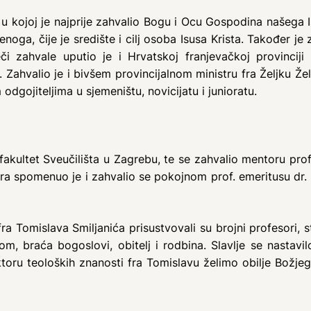
u kojoj je najprije zahvalio Bogu i Ocu Gospodina našega Is
oga, čije je središte i cilj osoba Isusa Krista. Također je 
ječi zahvale uputio je i Hrvatskoj franjevačkoj provinciji
 Zahvalio je i bivšem provincijalnom ministru fra Željku Žele
dgojiteljima u sjemeništu, novicijatu i junioratu.
akultet Sveučilišta u Zagrebu, te se zahvalio mentoru prof.
a spomenuo je i zahvalio se pokojnom prof. emeritusu dr. 
omislava Smiljanića prisustvovali su brojni profesori, st
kom, braća bogoslovi, obitelj i rodbina. Slavlje se nastav
u teoloških znanosti fra Tomislavu želimo obilje Božjeg 