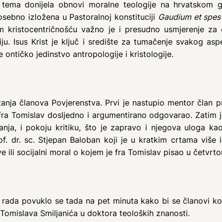
a tema donijela obnovi moralne teologije na hrvatskom 
sebno izložena u Pastoralnoj konstituciji
Gaudium et spes
om kristocentričnošću važno je i presudno usmjerenje za 
u. Isus Krist je ključ i središte za tumačenje svakog aspe
 ontičko jedinstvo antropologije i kristologije.
tanja članova Povjerenstva. Prvi je nastupio mentor član pr
fra Tomislav dosljedno i argumentirano odgovarao. Zatim je 
žanja, i pokoju kritiku, što je zapravo i njegova uloga ka
of. dr. sc. Stjepan Baloban koji je u kratkim crtama više i
e ili socijalni moral o kojem je fra Tomislav pisao u četvrto
rada povuklo se tada na pet minuta kako bi se članovi konz
ra Tomislava Smiljanića u doktora teoloških znanosti.