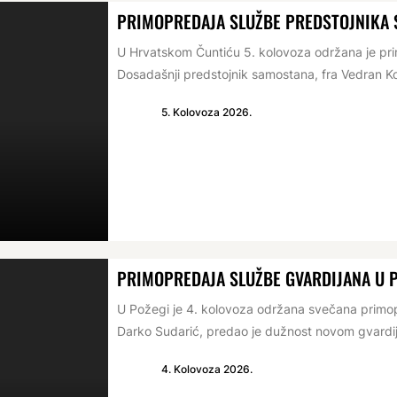
PRIMOPREDAJA SLUŽBE PREDSTOJNIKA
U Hrvatskom Čuntiću 5. kolovoza održana je p
Dosadašnji predstojnik samostana, fra Vedran Ko
5. Kolovoza 2026.
PRIMOPREDAJA SLUŽBE GVARDIJANA U 
U Požegi je 4. kolovoza održana svečana primop
Darko Sudarić, predao je dužnost novom gvardij
4. Kolovoza 2026.