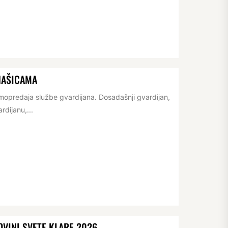
NAŠICAMA
opredaja službe gvardijana. Dosadašnji gvardijan,
rdijanu,...
VINI SVETE KLARE 2026.