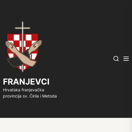
FRANJEVCI
Me
Search
FRANJEVCI
Hrvatska franjevačka
provincija sv. Ćirila i Metoda