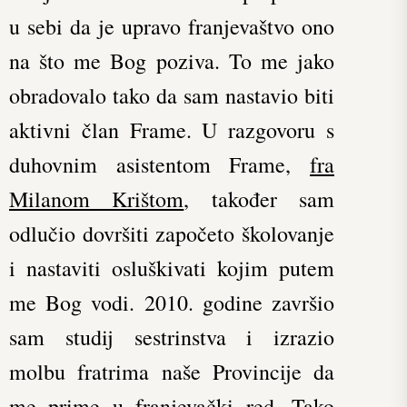
u sebi da je upravo franjevaštvo ono
na što me Bog poziva. To me jako
obradovalo tako da sam nastavio biti
aktivni član Frame. U razgovoru s
duhovnim asistentom Frame,
fra
Milanom Krištom
, također sam
odlučio dovršiti započeto školovanje
i nastaviti osluškivati kojim putem
me Bog vodi. 2010. godine završio
sam studij sestrinstva i izrazio
molbu fratrima naše Provincije da
me prime u franjevački red. Tako