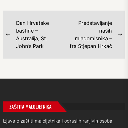
NAVIGACIJA
Dan Hrvatske
Predstavljanje
OBJAVA
baštine –
naših
Previous
Ne
Australija, St.
mladomisnika –
post:
po
John’s Park
fra Stjepan Hrkač
ZAŠTITA MALOLJETNIKA
Izjava o zaštiti maloljetnika i odraslih ranjivih osoba