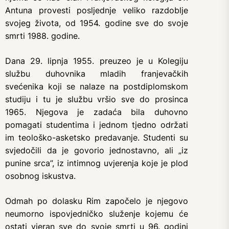
Antuna provesti posljednje veliko razdoblje
svojeg života, od 1954. godine sve do svoje
smrti 1988. godine.
Dana 29. lipnja 1955. preuzeo je u Kolegiju
službu duhovnika mladih franjevačkih
svećenika koji se nalaze na postdiplomskom
studiju i tu je službu vršio sve do prosinca
1965. Njegova je zadaća bila duhovno
pomagati studentima i jednom tjedno održati
im teološko-asketsko predavanje. Studenti su
svjedočili da je govorio jednostavno, ali „iz
punine srca”, iz intimnog uvjerenja koje je plod
osobnog iskustva.
Odmah po dolasku Rim započelo je njegovo
neumorno ispovjedničko služenje kojemu će
ostati vjeran sve do svoje smrti u 96. godini