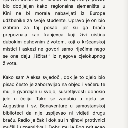
bio dodijeljen kako regionalna sjemeništa u
Kini ne bi morala nabavljati iz Europe
udžbenike za svoje studente. Upravo je on bio
izabran za taj posao jer su ga braća
prepoznala kao franjevca koji živi uistinu
dubokim duhovnim životom, koji o kršćanskoj
mistici i askezi ne govori samo riječima nego
se one daju „iščitati” iz njegova cjelokupnog
života.
Kako sam Aleksa svjedoči, dok je to djelo bio
pisao često je zaboravljao na objed i večeru te
mu je gvardijan u svojoj susretljivosti donosio
jelo u ćeliju. Tako se zadubio u djela sv.
Augustina i sv. Bonaventure u samostanskoj
biblioteci da nije uspijevao ni vidjeti drugu
braću. Radio je čak i dok su ih njihovi protivnici
mučili i uznemirivali. Dobri mu je Bog pritjecao