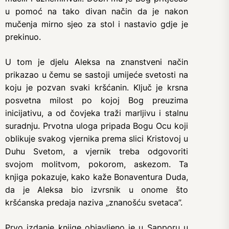
u pomoć na tako divan način da je nakon
mučenja mirno sjeo za stol i nastavio gdje je
prekinuo.
U tom je djelu Aleksa na znanstveni način
prikazao u čemu se sastoji umijeće svetosti na
koju je pozvan svaki kršćanin. Ključ je krsna
posvetna milost po kojoj Bog preuzima
inicijativu, a od čovjeka traži marljivu i stalnu
suradnju. Prvotna uloga pripada Bogu Ocu koji
oblikuje svakog vjernika prema slici Kristovoj u
Duhu Svetom, a vjernik treba odgovoriti
svojom molitvom, pokorom, askezom. Ta
knjiga pokazuje, kako kaže Bonaventura Duda,
da je Aleksa bio izvrsnik u onome što
kršćanska predaja naziva „znanošću svetaca”.
Prvo izdanje knjige objavljeno je u Sapporu u