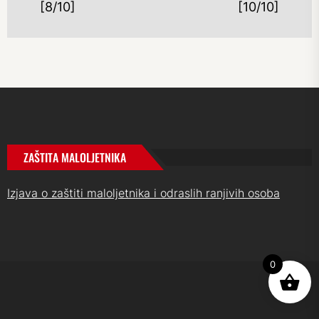
[8/10]
[10/10]
post:
po
ZAŠTITA MALOLJETNIKA
Izjava o zaštiti maloljetnika i odraslih ranjivih osoba
0
UP
↑