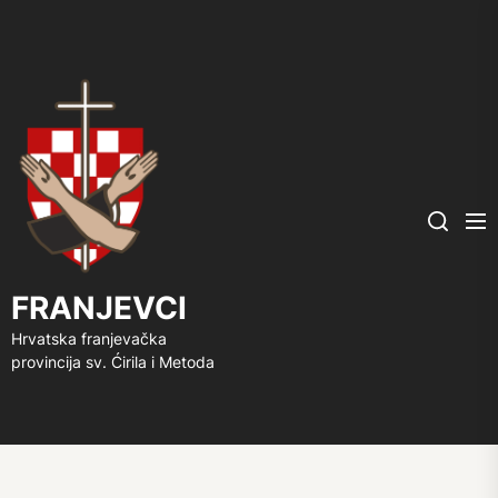
FRANJEVCI
Me
Search
FRANJEVCI
Hrvatska franjevačka
provincija sv. Ćirila i Metoda