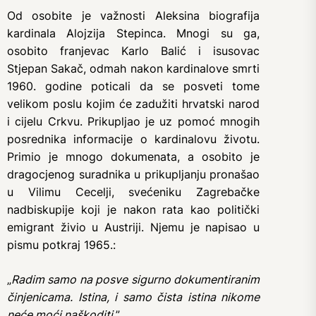
Od osobite je važnosti Aleksina biografija
kardinala Alojzija Stepinca. Mnogi su ga,
osobito franjevac Karlo Balić i isusovac
Stjepan Sakač, odmah nakon kardinalove smrti
1960. godine poticali da se posveti tome
velikom poslu kojim će zadužiti hrvatski narod
i cijelu Crkvu. Prikupljao je uz pomoć mnogih
posrednika informacije o kardinalovu životu.
Primio je mnogo dokumenata, a osobito je
dragocjenog suradnika u prikupljanju pronašao
u Vilimu Cecelji, svećeniku Zagrebačke
nadbiskupije koji je nakon rata kao politički
emigrant živio u Austriji. Njemu je napisao u
pismu potkraj 1965.:
„
Radim samo na posve sigurno dokumentiranim
činjenicama. Istina, i samo čista istina nikome
neće moći naškoditi.
”