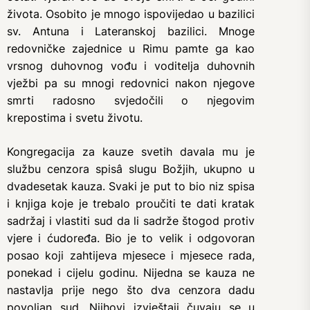
života. Osobito je mnogo ispovijedao u bazilici
sv. Antuna i Lateranskoj bazilici. Mnoge
redovničke zajednice u Rimu pamte ga kao
vrsnog duhovnog vođu i voditelja duhovnih
vježbi pa su mnogi redovnici nakon njegove
smrti radosno svjedočili o njegovim
krepostima i svetu životu.
Kongregacija za kauze svetih davala mu je
službu cenzora spisâ slugu Božjih, ukupno u
dvadesetak kauza. Svaki je put to bio niz spisa
i knjiga koje je trebalo proučiti te dati kratak
sadržaj i vlastiti sud da li sadrže štogod protiv
vjere i ćudoređa. Bio je to velik i odgovoran
posao koji zahtijeva mjesece i mjesece rada,
ponekad i cijelu godinu. Nijedna se kauza ne
nastavlja prije nego što dva cenzora dadu
povoljan sud. Njihovi izvještaji čuvaju se u