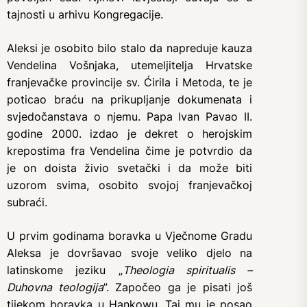
tajnosti u arhivu Kongregacije.
Aleksi je osobito bilo stalo da napreduje kauza
Vendelina Vošnjaka, utemeljitelja Hrvatske
franjevačke provincije sv. Ćirila i Metoda, te je
poticao braću na prikupljanje dokumenata i
svjedočanstava o njemu. Papa Ivan Pavao II.
godine 2000. izdao je dekret o herojskim
krepostima fra Vendelina čime je potvrdio da
je on doista živio svetački i da može biti
uzorom svima, osobito svojoj franjevačkoj
subraći.
U prvim godinama boravka u Vječnome Gradu
Aleksa je dovršavao svoje veliko djelo na
latinskome jeziku „
Theologia spiritualis –
Duhovna teologija
”. Započeo ga je pisati još
tijekom boravka u Hankowu. Taj mu je posao