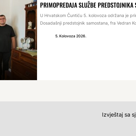
PRIMOPREDAJA SLUŽBE PREDSTOJNIKA
U Hrvatskom Čuntiću 5. kolovoza održana je p
Dosadašnji predstojnik samostana, fra Vedran Ko
5. Kolovoza 2026.
Izvještaj sa 