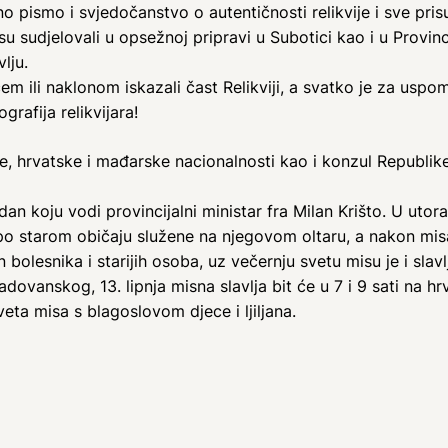
 pismo i svjedočanstvo o autentičnosti relikvije i sve pris
 su sudjelovali u opsežnoj pripravi u Subotici kao i u Provin
lju.
cem ili naklonom iskazali čast Relikviji, a svatko je za uspo
grafija relikvijara!
ce, hrvatske i mađarske nacionalnosti kao i konzul Republi
n koju vodi provincijalni ministar fra Milan Krišto. U utora
po starom običaju služene na njegovom oltaru, a nakon misa 
n bolesnika i starijih osoba, uz večernju svetu misu je i sl
dovanskog, 13. lipnja misna slavlja bit će u 7 i 9 sati na h
eta misa s blagoslovom djece i ljiljana.