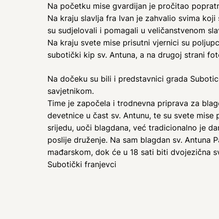
Na početku mise gvardijan je pročitao popratno
Na kraju slavlja fra Ivan je zahvalio svima koji
su sudjelovali i pomagali u veličanstvenom slav
Na kraju svete mise prisutni vjernici su poljup
subotički kip sv. Antuna, a na drugoj strani foto
Na dočeku su bili i predstavnici grada Suboti
savjetnikom.
Time je započela i trodnevna priprava za blagda
devetnice u čast sv. Antunu, te su svete mise 
srijedu, uoči blagdana, već tradicionalno je da
poslije druženje. Na sam blagdan sv. Antuna Pa
mađarskom, dok će u 18 sati biti dvojezična sv
Subotički franjevci