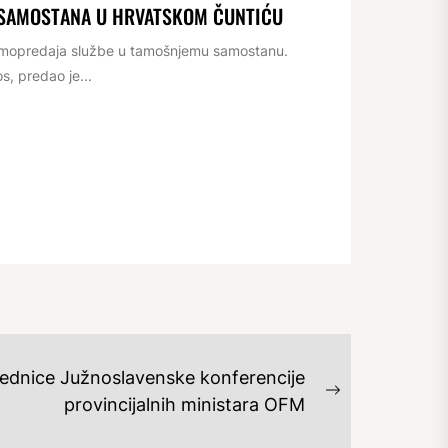
 SAMOSTANA U HRVATSKOM ČUNTIĆU
rimopredaja službe u tamošnjemu samostanu.
s, predao je...
sjednice Južnoslavenske konferencije
Next
provincijalnih ministara OFM
post: