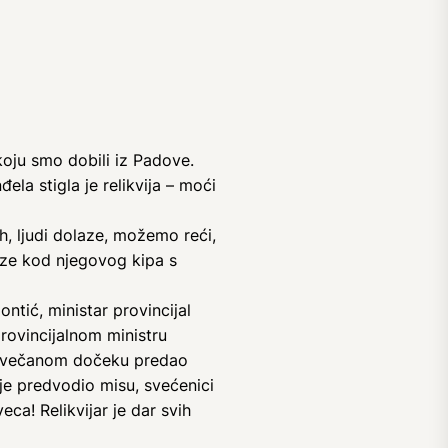
 koju smo dobili iz Padove.
ela stigla je relikvija – moći
uh, ljudi dolaze, možemo reći,
laze kod njegovog kipa s
ntić, ministar provincijal
provincijalnom ministru
 u svečanom dočeku predao
 je predvodio misu, svećenici
ca! Relikvijar je dar svih