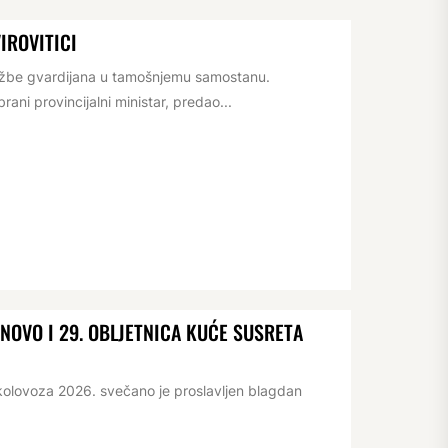
IROVITICI
lužbe gvardijana u tamošnjemu samostanu.
ani provincijalni ministar, predao...
OVO I 29. OBLJETNICA KUĆE SUSRETA
kolovoza 2026. svečano je proslavljen blagdan