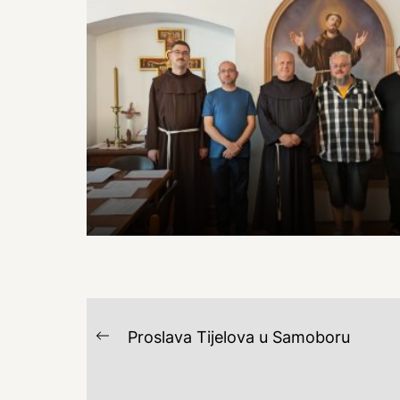
NAVIGACIJA
Proslava Tijelova u Samoboru
Previous
OBJAVA
post: