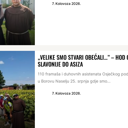
7. Kolovoza 2026.
„VELIKE SMO STVARI OBEĆALI…” – HO
SLAVONIJE DO ASIZA
110 framaša i duhovnih asistenata Osječkog po
u Borovu Naselju 25. srpnja gdje smo...
7. Kolovoza 2026.