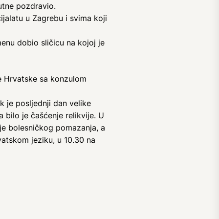
utne pozdravio.
cijalatu u Zagrebu i svima koji
menu dobio sličicu na kojoj je
ke Hrvatske sa konzulom
k je posljednji dan velike
bilo je čašćenje relikvije. U
avlje bolesničkog pomazanja, a
rvatskom jeziku, u 10.30 na