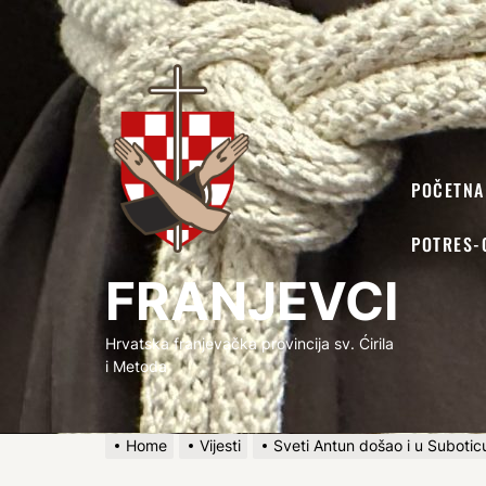
FRANJEVCI
POČETNA
POTRES-
FRANJEVCI
Hrvatska franjevačka provincija sv. Ćirila
i Metoda
Home
Vijesti
Sveti Antun došao i u Subotic