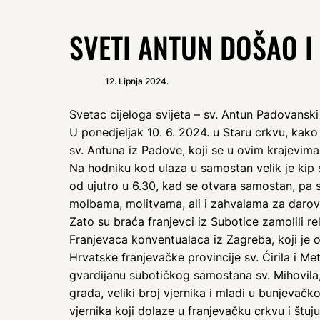
SVETI ANTUN DOŠAO I
12. Lipnja 2024.
Svetac cijeloga svijeta – sv. Antun Padovanski 
U ponedjeljak 10. 6. 2024. u Staru crkvu, kako 
sv. Antuna iz Padove, koji se u ovim krajevima
Na hodniku kod ulaza u samostan velik je kip sv
od ujutro u 6.30, kad se otvara samostan, pa s
molbama, molitvama, ali i zahvalama za darov
Zato su braća franjevci iz Subotice zamolili re
Franjevaca konventualaca iz Zagreba, koji je o
Hrvatske franjevačke provincije sv. Ćirila i 
gvardijanu subotičkog samostana sv. Mihovila, 
grada, veliki broj vjernika i mladi u bunjevačk
vjernika koji dolaze u franjevačku crkvu i štuju