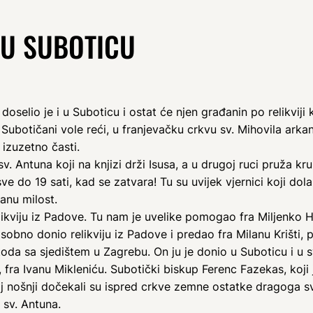
 U SUBOTICU
doselio je i u Suboticu i ostat će njen građanin po relikviji
Subotičani vole reći, u franjevačku crkvu sv. Mihovila arkanđ
 izuzetno časti.
. Antuna koji na knjizi drži Isusa, a u drugoj ruci pruža kr
ve do 19 sati, kad se zatvara! Tu su uvijek vjernici koji do
anu milost.
likviju iz Padove. Tu nam je uvelike pomogao fra Miljenko Ho
sobno donio relikviju iz Padove i predao fra Milanu Krišti, 
Metoda sa sjedištem u Zagrebu. On ju je donio u Suboticu i
fra Ivanu Mikleniću. Subotički biskup Ferenc Fazekas, koji
oj nošnji dočekali su ispred crkve zemne ostatke dragoga sve
 sv. Antuna.