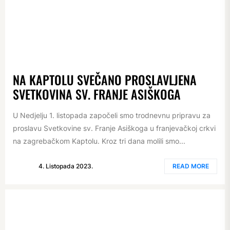
NA KAPTOLU SVEČANO PROSLAVLJENA
SVETKOVINA SV. FRANJE ASIŠKOGA
U Nedjelju 1. listopada započeli smo trodnevnu pripravu za
proslavu Svetkovine sv. Franje Asiškoga u franjevačkoj crkvi
na zagrebačkom Kaptolu. Kroz tri dana molili smo...
4. Listopada 2023.
READ MORE