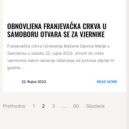
OBNOVLJENA FRANJEVAČKA CRKVA U
SAMOBORU OTVARA SE ZA VJERNIKE
Franjevačka crkva Uznesenja Blažene Djevice Marije u
Samoboru u subotu 23. rujna 2023. otvorit će vrata
vjernicima nakon sanacije oštećenja od potresa otprije tri
godine....
22. Rujna 2023.
READ MORE
BROJEVI
Prethodno
1
2
3
…
60
Sljedeće
STRANICA
OBJAVA