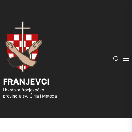
FRANJEVCI
Me
Search
FRANJEVCI
Hrvatska franjevačka
provincija sv. Ćirila i Metoda