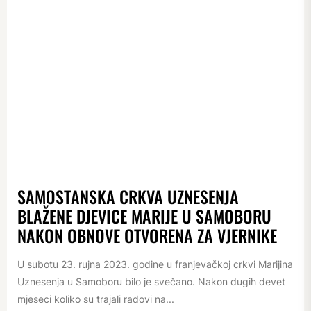
SAMOSTANSKA CRKVA UZNESENJA
BLAŽENE DJEVICE MARIJE U SAMOBORU
NAKON OBNOVE OTVORENA ZA VJERNIKE
U subotu 23. rujna 2023. godine u franjevačkoj crkvi Marijina
Uznesenja u Samoboru bilo je svečano. Nakon dugih devet
mjeseci koliko su trajali radovi na...