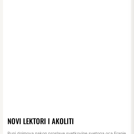
NOVI LEKTORI I AKOLITI
Puni dojmova nakon proslave svetkovine svetoga oca Franje