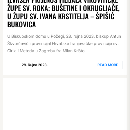
ŽUPE SV. ROKA; BUŠETINE I OKRUGLJAČE,
U ŽUPU SV. IVANA KRSTITELJA – ŠPIŠIĆ
BUKOVICA
U Biskupskom domu u Požegi, 28. rujna 2023. biskup Antun
Škvorčević i provincijal Hrvatske franjevačke provincije sv.
Ćirila i Metoda u Zagrebu fra Milan Krišto...
28. Rujna 2023.
READ MORE