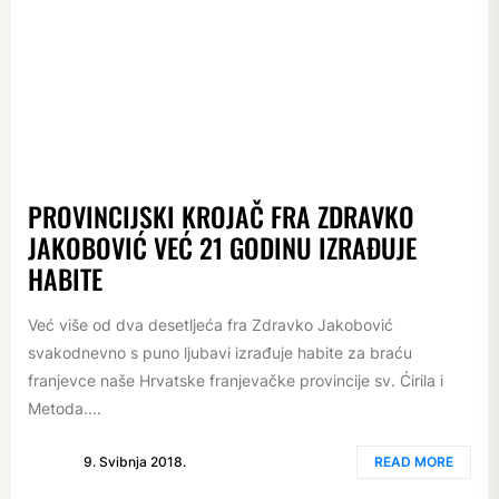
PROVINCIJSKI KROJAČ FRA ZDRAVKO
JAKOBOVIĆ VEĆ 21 GODINU IZRAĐUJE
HABITE
Već više od dva desetljeća fra Zdravko Jakobović
svakodnevno s puno ljubavi izrađuje habite za braću
franjevce naše Hrvatske franjevačke provincije sv. Ćirila i
Metoda....
9. Svibnja 2018.
READ MORE