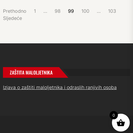
BROJEVI
Prethodno
1
…
98
99
100
…
103
STRANICA
Sljedeće
OBJAVA
ZAŠTITA MALOLJETNIKA
Izjava o zaštiti maloljetnika i odraslih ranjivih osoba
0
UP
↑