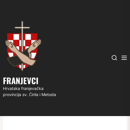
FRANJEVCI
Me
Search
FRANJEVCI
Hrvatska franjevačka
provincija sv. Ćirila i Metoda