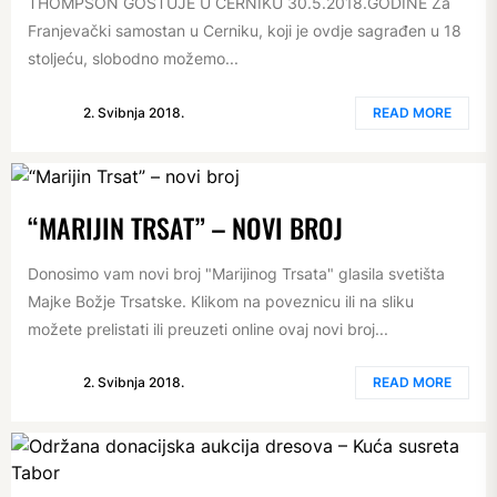
THOMPSON GOSTUJE U CERNIKU 30.5.2018.GODINE Za
Franjevački samostan u Cerniku, koji je ovdje sagrađen u 18
stoljeću, slobodno možemo...
2. Svibnja 2018.
READ MORE
“MARIJIN TRSAT” – NOVI BROJ
Donosimo vam novi broj "Marijinog Trsata" glasila svetišta
Majke Božje Trsatske. Klikom na poveznicu ili na sliku
možete prelistati ili preuzeti online ovaj novi broj...
2. Svibnja 2018.
READ MORE