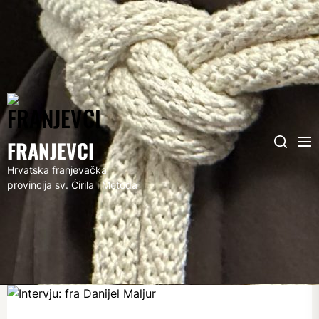
FRANJEVCI
Me
Search
FRANJEVCI
Hrvatska franjevačka
provincija sv. Ćirila i Metoda