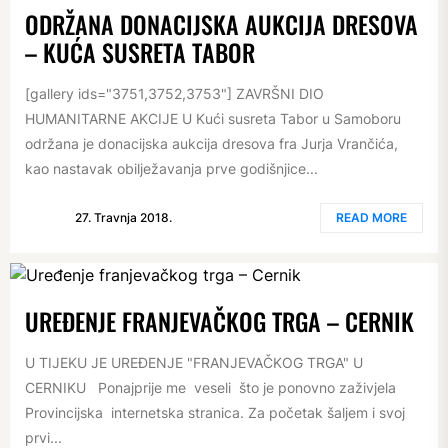
ODRŽANA DONACIJSKA AUKCIJA DRESOVA
– KUĆA SUSRETA TABOR
[gallery ids="3751,3752,3753"] ZAVRŠNI DIO
HUMANITARNE AKCIJE U Kući susreta Tabor u Samoboru
održana je donacijska aukcija dresova fra Jurja Vrančića,
kao nastavak obilježavanja prve godišnjice...
27. Travnja 2018.
READ MORE
UREĐENJE FRANJEVAČKOG TRGA – CERNIK
U TIJEKU JE UREĐENJE "FRANJEVAČKOG TRGA" U
CERNIKU Ponajprije me veseli što je ponovno zaživjela
Provincijska internetska stranica. Za početak šaljem i svoj
prvi...