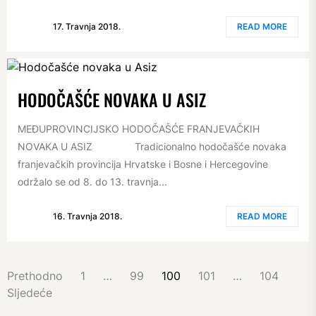
17. Travnja 2018.
READ MORE
HODOČAŠĆE NOVAKA U ASIZ
MEĐUPROVINCIJSKO HODOČAŠĆE FRANJEVAČKIH
NOVAKA U ASIZ Tradicionalno hodočašće novaka
franjevačkih provincija Hrvatske i Bosne i Hercegovine
održalo se od 8. do 13. travnja...
16. Travnja 2018.
READ MORE
BROJEVI
Prethodno
1
…
99
100
101
…
104
STRANICA
Sljedeće