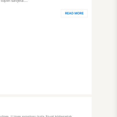
toplih savjeta....
READ MORE
vijom. U tom prostoru kola život tridesetak