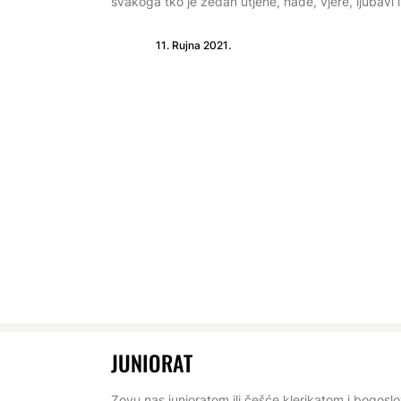
svakoga tko je žedan utjehe, nade, vjere, ljubavi i 
11. Rujna 2021.
JUNIORAT
Zovu nas junioratom ili češće klerikatom i bogoslo