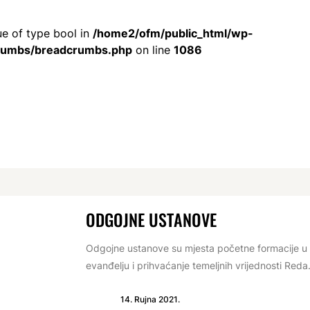
ue of type bool in
/home2/ofm/public_html/wp-
crumbs/breadcrumbs.php
on line
1086
ODGOJNE USTANOVE
Odgojne ustanove su mjesta početne formacije u k
evanđelju i prihvaćanje temeljnih vrijednosti Reda.
14. Rujna 2021.