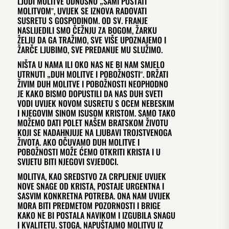
LJUDI MOLITVE ODNOSNO „SAMI POSTATI
MOLITVOMˮ, UVIJEK SE IZNOVA RADOVATI
SUSRETU S GOSPODINOM. OD SV. FRANJE
NASLIJEDILI SMO ČEŽNJU ZA BOGOM, ŽARKU
ŽELJU DA GA TRAŽIMO, SVE VIŠE UPOZNAJEMO I
ŽARČE LJUBIMO, SVE PREDANIJE MU SLUŽIMO.
NIŠTA U NAMA ILI OKO NAS NE BI NAM SMJELO
UTRNUTI „DUH MOLITVE I POBOŽNOSTIˮ. DRŽATI
ŽIVIM DUH MOLITVE I POBOŽNOSTI NEOPHODNO
JE KAKO BISMO DOPUSTILI DA NAS DUH SVETI
VODI UVIJEK NOVOM SUSRETU S OCEM NEBESKIM
I NJEGOVIM SINOM ISUSOM KRISTOM. SAMO TAKO
MOŽEMO DATI POLET NAŠEM BRATSKOM ŽIVOTU
KOJI SE NADAHNJUJE NA LJUBAVI TROJSTVENOGA
ŽIVOTA. AKO OČUVAMO DUH MOLITVE I
POBOŽNOSTI MOŽE ĆEMO OTKRITI KRISTA I U
SVIJETU BITI NJEGOVI SVJEDOCI.
MOLITVA, KAO SREDSTVO ZA CRPLJENJE UVIJEK
NOVE SNAGE OD KRISTA, POSTAJE URGENTNA I
SASVIM KONKRETNA POTREBA. ONA NAM UVIJEK
MORA BITI PREDMETOM POZORNOSTI I BRIGE
KAKO NE BI POSTALA NAVIKOM I IZGUBILA SNAGU
I KVALITETU. STOGA, NAPUŠTAJMO MOLITVU IZ