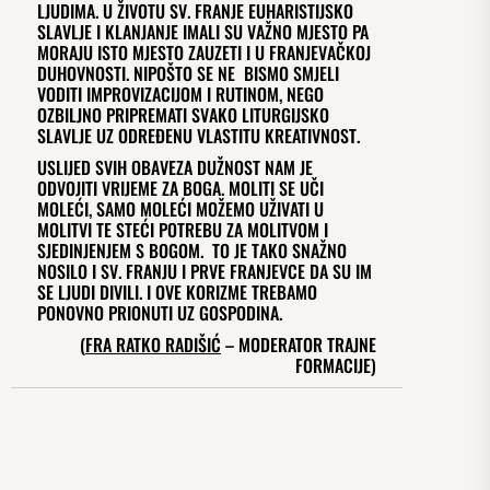
LJUDIMA. U ŽIVOTU SV. FRANJE EUHARISTIJSKO
SLAVLJE I KLANJANJE IMALI SU VAŽNO MJESTO PA
MORAJU ISTO MJESTO ZAUZETI I U FRANJEVAČKOJ
DUHOVNOSTI. NIPOŠTO SE NE BISMO SMJELI
VODITI IMPROVIZACIJOM I RUTINOM, NEGO
OZBILJNO PRIPREMATI SVAKO LITURGIJSKO
SLAVLJE UZ ODREĐENU VLASTITU KREATIVNOST.
USLIJED SVIH OBAVEZA DUŽNOST NAM JE
ODVOJITI VRIJEME ZA BOGA. MOLITI SE UČI
MOLEĆI, SAMO MOLEĆI MOŽEMO UŽIVATI U
MOLITVI TE STEĆI POTREBU ZA MOLITVOM I
SJEDINJENJEM S BOGOM. TO JE TAKO SNAŽNO
NOSILO I SV. FRANJU I PRVE FRANJEVCE DA SU IM
SE LJUDI DIVILI. I OVE KORIZME TREBAMO
PONOVNO PRIONUTI UZ GOSPODINA.
(
FRA RATKO RADIŠIĆ
– MODERATOR TRAJNE
FORMACIJE)