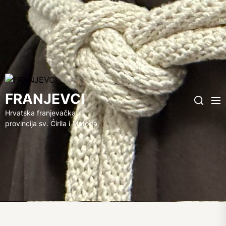
FRANJEVCI
FRANJEVCI
Me
Search
Hrvatska franjevačka
provincija sv. Ćirila i Metoda