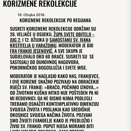
KORIZMENE REKOLEKCIJE
19. Ožujka 2018.
KORIZMENE REKOLEKCIJE PO REGIJAMA
SUSRETI KORIZMENE REKOLEKCIJE ODRŽANI SU
26. VELJAČE U OSIJEKU,
ŽUPA SVETE OBITELJI –
JUG 2
, I 12. OŽUJKA U
SAMOSTANU SV. IVANA
KRSTITELJA U VARAŽDINU
. MODERATOR JE BIO
FRA FRANJO JESENOVIĆ
, A SVE SKUPA JE
SUDJELOVALO OKO 60 BRAĆE. SUSRETI SU SE
SASTOJALI OD DUHOVNOG NAGOVORA,
POKORNIČKOG BOGOSLUŽJA I SVETE MISE.
MODERATOR JE NAGLASIO KAKO NAS, FRANJEVCE,
I OVE KORIZME SNAŽNO POZIVAJU NA OBRAĆENJE
RIJEČI SV. FRANJE: »BRAĆO, POČNIMO IZNOVA…«
OD ŽIVOTNIH KUŠNJI NITKO NIJE POŠTEĐEN PA NI
MI REDOVNICI. DA NE BISMO NJIMA PODLEGLI
TREBAMO OSNAŽITI KONTEMPLATIVNU DIMENZIJU
SVOJEGA ŽIVOTA I POSLANJA KAO SREDIŠNJE
OKOSNICE SVOJEGA NAČINA ŽIVOTA. POZVANI
SMO ŽIVJETI EVANĐELJE KAKO JE PREDLOŽIO I
ŽIVIO SV. FRANJO: POPUT NJEGA MORAMO BITI