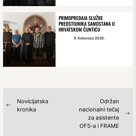
PRIMOPREDAJA SLUŽBE
PREDSTOJNIKA SAMOSTANA U
HRVATSKOM ČUNTIĆU
5. Kolovoza 2026.
NAVIGACIJA
Novicijatska
Održan
OBJAVA
Previous
kronika
nacionalni tečaj
post:
Ne
za asistente
po
OFS-a i FRAME