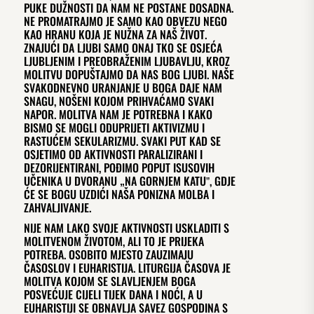
PUKE DUŽNOSTI DA NAM NE POSTANE DOSADNA.
NE PROMATRAJMO JE SAMO KAO OBVEZU NEGO
KAO HRANU KOJA JE NUŽNA ZA NAŠ ŽIVOT.
ZNAJUĆI DA LJUBI SAMO ONAJ TKO SE OSJEĆA
LJUBLJENIM I PREOBRAŽENIM LJUBAVLJU, KROZ
MOLITVU DOPUŠTAJMO DA NAS BOG LJUBI. NAŠE
SVAKODNEVNO URANJANJE U BOGA DAJE NAM
SNAGU, NOŠENI KOJOM PRIHVAĆAMO SVAKI
NAPOR. MOLITVA NAM JE POTREBNA I KAKO
BISMO SE MOGLI ODUPRIJETI AKTIVIZMU I
RASTUĆEM SEKULARIZMU. SVAKI PUT KAD SE
OSJETIMO OD AKTIVNOSTI PARALIZIRANI I
DEZORIJENTIRANI, POĐIMO POPUT ISUSOVIH
UČENIKA U DVORANU „NA GORNJEM KATUˮ, GDJE
ĆE SE BOGU UZDIĆI NAŠA PONIZNA MOLBA I
ZAHVALJIVANJE.
NIJE NAM LAKO SVOJE AKTIVNOSTI USKLADITI S
MOLITVENOM ŽIVOTOM, ALI TO JE PRIJEKA
POTREBA. OSOBITO MJESTO ZAUZIMAJU
ČASOSLOV I EUHARISTIJA. LITURGIJA ČASOVA JE
MOLITVA KOJOM SE SLAVLJENJEM BOGA
POSVEĆUJE CIJELI TIJEK DANA I NOĆI, A U
EUHARISTIJI SE OBNAVLJA SAVEZ GOSPODINA S