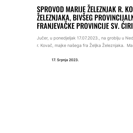
SPROVOD MARIJE ŽELEZNJAK R. KO
ŽELEZNJAKA, BIVŠEG PROVINCIJA
FRANJEVAČKE PROVINCIJE SV. ĆIR
Jučer, u ponedjeljak 17.07.2023., na groblju u Ne
r. Kovač, majke našega fra Željka Železnjaka. Marij
17. Srpnja 2023.