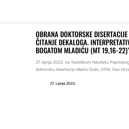
OBRANA DOKTORSKE DISERTACIJE 
ČITANJE DEKALOGA. INTERPRETATI
BOGATOM MLADIĆU (MT 19,16-22)
27. lipnja 2023. na Teološkom fakultetu Papinsko
doktorsku disertaciju Marko Gulin, OFM, član Hrva
27. Lipnja 2023.