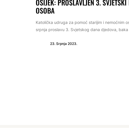
OSIJEK: PROSLAVLJEN 3. SVJETSKI
OSOBA
Katolička udruga za pomoć starijim i nemoćnim oso
srpnja proslavu 3. Svjetskog dana djedova, baka i 
23. Srpnja 2023.