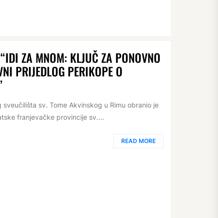
“IDI ZA MNOM: KLJUČ ZA PONOVNO
VNI PRIJEDLOG PERIKOPE O
”
g sveučilišta sv. Tome Akvinskog u Rimu obranio je
tske franjevačke provincije sv....
READ MORE