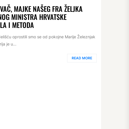
VAČ, MAJKE NAŠEG FRA ŽELJKA
LNOG MINISTRA HRVATSKE
ILA I METODA
delišću oprostili smo se od pokojne Marije Železnjak
a je u...
READ MORE